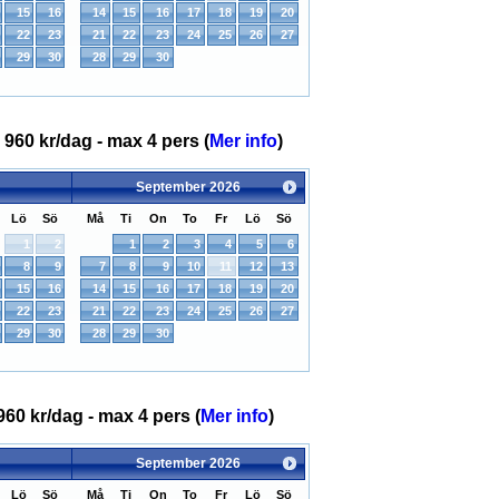
15
16
14
15
16
17
18
19
20
22
23
21
22
23
24
25
26
27
29
30
28
29
30
 960 kr/dag - max 4 pers (
Mer info
)
September
2026
Lö
Sö
Må
Ti
On
To
Fr
Lö
Sö
1
2
1
2
3
4
5
6
8
9
7
8
9
10
11
12
13
15
16
14
15
16
17
18
19
20
22
23
21
22
23
24
25
26
27
29
30
28
29
30
960 kr/dag - max 4 pers (
Mer info
)
September
2026
Lö
Sö
Må
Ti
On
To
Fr
Lö
Sö