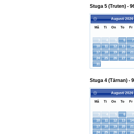
Stuga 5 (Truten) - 9
Augusti
2026
Må
Ti
On
To
Fr
3
4
5
6
7
10
11
12
13
14
17
18
19
20
21
24
25
26
27
28
31
Stuga 4 (Tärnan) - 9
Augusti
2026
Må
Ti
On
To
Fr
3
4
5
6
7
10
11
12
13
14
17
18
19
20
21
24
25
26
27
28