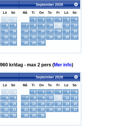
September
2026
Lö
Sö
Må
Ti
On
To
Fr
Lö
Sö
1
2
1
2
3
4
5
6
8
9
7
8
9
10
11
12
13
15
16
14
15
16
17
18
19
20
22
23
21
22
23
24
25
26
27
29
30
28
29
30
960 kr/dag - max 2 pers (
Mer info
)
September
2026
Lö
Sö
Må
Ti
On
To
Fr
Lö
Sö
1
2
1
2
3
4
5
6
8
9
7
8
9
10
11
12
13
15
16
14
15
16
17
18
19
20
22
23
21
22
23
24
25
26
27
29
30
28
29
30