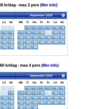
60 kr/dag - max 2 pers (
Mer info
)
September
2026
Lö
Sö
Må
Ti
On
To
Fr
Lö
Sö
1
2
1
2
3
4
5
6
8
9
7
8
9
10
11
12
13
15
16
14
15
16
17
18
19
20
22
23
21
22
23
24
25
26
27
29
30
28
29
30
60 kr/dag - max 4 pers (
Mer info
)
September
2026
Lö
Sö
Må
Ti
On
To
Fr
Lö
Sö
1
2
1
2
3
4
5
6
8
9
7
8
9
10
11
12
13
15
16
14
15
16
17
18
19
20
22
23
21
22
23
24
25
26
27
29
30
28
29
30