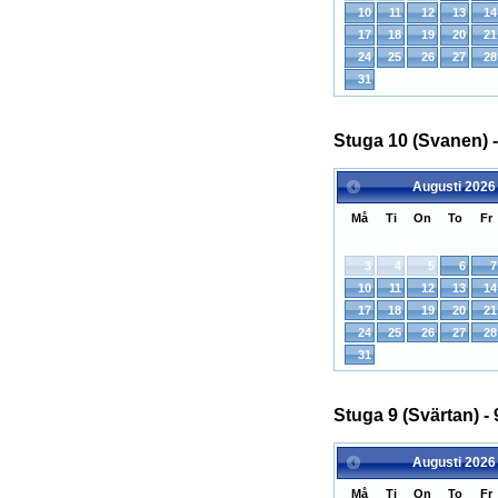
10
11
12
13
14
17
18
19
20
21
24
25
26
27
28
31
Stuga 10 (Svanen) -
Augusti
2026
Må
Ti
On
To
Fr
3
4
5
6
7
10
11
12
13
14
17
18
19
20
21
24
25
26
27
28
31
Stuga 9 (Svärtan) - 
Augusti
2026
Må
Ti
On
To
Fr