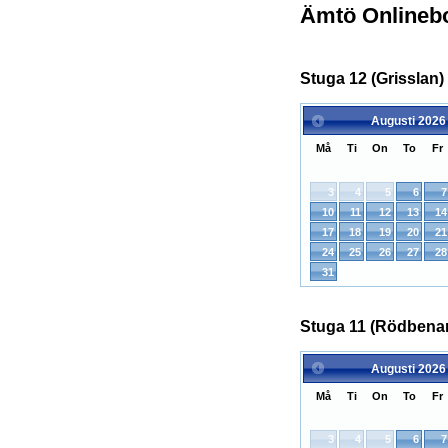
Ämtö Onlineb
Stuga 12 (Grisslan) 
Augusti
2026
Må
Ti
On
To
Fr
3
4
5
6
7
10
11
12
13
14
17
18
19
20
21
24
25
26
27
28
31
Stuga 11 (Rödbenan)
Augusti
2026
Må
Ti
On
To
Fr
3
4
5
6
7