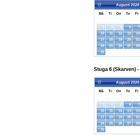
Augusti
2026
Må
Ti
On
To
Fr
3
4
5
6
7
10
11
12
13
14
17
18
19
20
21
24
25
26
27
28
31
Stuga 6 (Skarven) - 
Augusti
2026
Må
Ti
On
To
Fr
3
4
5
6
7
10
11
12
13
14
17
18
19
20
21
24
25
26
27
28
31