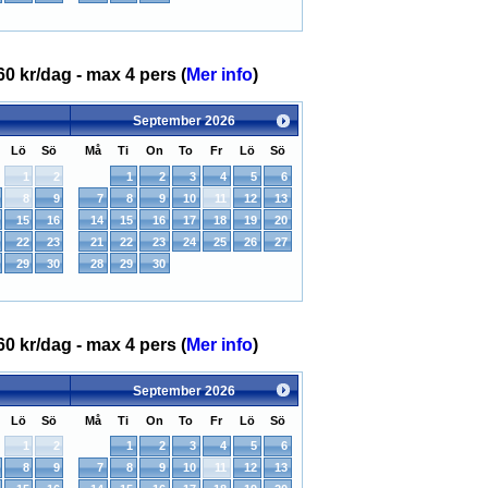
60 kr/dag - max 4 pers (
Mer info
)
September
2026
Lö
Sö
Må
Ti
On
To
Fr
Lö
Sö
1
2
1
2
3
4
5
6
8
9
7
8
9
10
11
12
13
15
16
14
15
16
17
18
19
20
22
23
21
22
23
24
25
26
27
29
30
28
29
30
60 kr/dag - max 4 pers (
Mer info
)
September
2026
Lö
Sö
Må
Ti
On
To
Fr
Lö
Sö
1
2
1
2
3
4
5
6
8
9
7
8
9
10
11
12
13