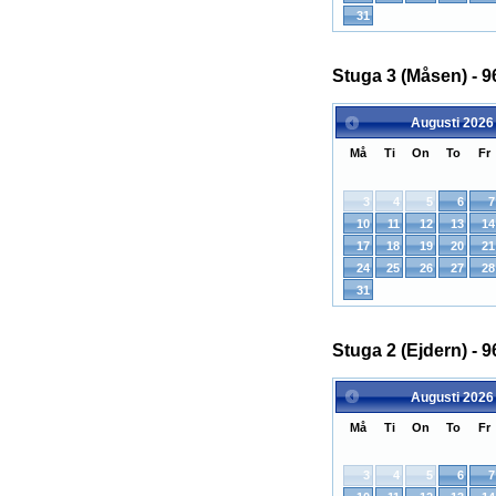
31
Stuga 3 (Måsen) - 9
Augusti
2026
Må
Ti
On
To
Fr
3
4
5
6
7
10
11
12
13
14
17
18
19
20
21
24
25
26
27
28
31
Stuga 2 (Ejdern) - 9
Augusti
2026
Må
Ti
On
To
Fr
3
4
5
6
7