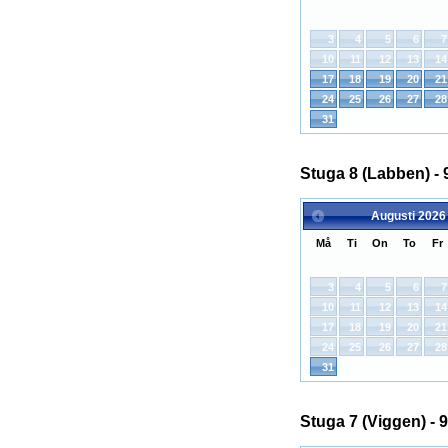
3
4
5
6
7
10
11
12
13
14
17
18
19
20
21
24
25
26
27
28
31
Stuga 8 (Labben) - 
Augusti
2026
Må
Ti
On
To
Fr
3
4
5
6
7
10
11
12
13
14
17
18
19
20
21
24
25
26
27
28
31
Stuga 7 (Viggen) - 9