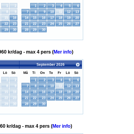
1
2
1
2
3
4
5
6
8
9
7
8
9
10
11
12
13
15
16
14
15
16
17
18
19
20
22
23
21
22
23
24
25
26
27
29
30
28
29
30
960 kr/dag - max 4 pers (
Mer info
)
September
2026
Lö
Sö
Må
Ti
On
To
Fr
Lö
Sö
1
2
1
2
3
4
5
6
8
9
7
8
9
10
11
12
13
15
16
14
15
16
17
18
19
20
22
23
21
22
23
24
25
26
27
29
30
28
29
30
60 kr/dag - max 4 pers (
Mer info
)