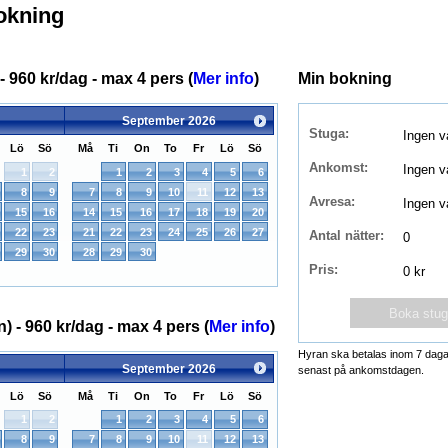
okning
- 960 kr/dag - max 4 pers (
Mer info
)
Min bokning
September
2026
Stuga:
Lö
Sö
Må
Ti
On
To
Fr
Lö
Sö
Ankomst:
1
2
1
2
3
4
5
6
8
9
7
8
9
10
11
12
13
Avresa:
15
16
14
15
16
17
18
19
20
22
23
21
22
23
24
25
26
27
Antal nätter:
29
30
28
29
30
Pris:
 - 960 kr/dag - max 4 pers (
Mer info
)
Hyran ska betalas inom 7 daga
September
2026
senast på ankomstdagen.
Lö
Sö
Må
Ti
On
To
Fr
Lö
Sö
1
2
1
2
3
4
5
6
8
9
7
8
9
10
11
12
13